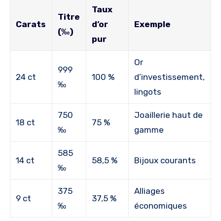
Taux
Titre
Carats
d’or
Exemple
(‰)
pur
Or
999
24 ct
100 %
d’investissement,
‰
lingots
750
Joaillerie haut de
18 ct
75 %
‰
gamme
585
14 ct
58,5 %
Bijoux courants
‰
375
Alliages
9 ct
37,5 %
‰
économiques