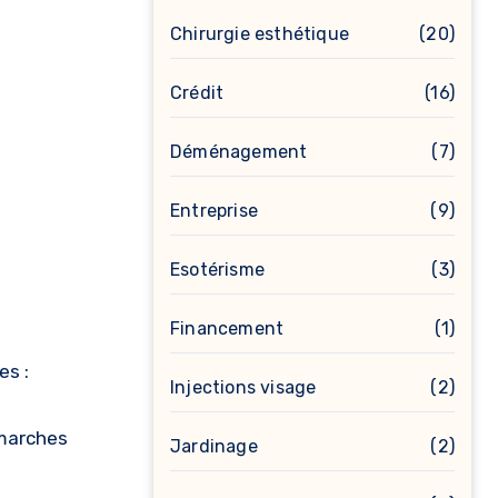
Chirurgie esthétique
(20)
Crédit
(16)
Déménagement
(7)
Entreprise
(9)
Esotérisme
(3)
Financement
(1)
es :
Injections visage
(2)
émarches
Jardinage
(2)