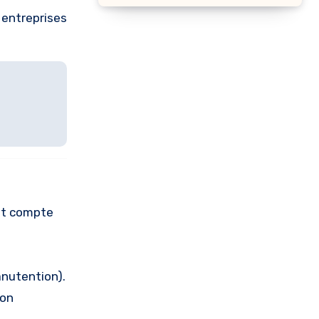
s entreprises
ant compte
anutention).
ion