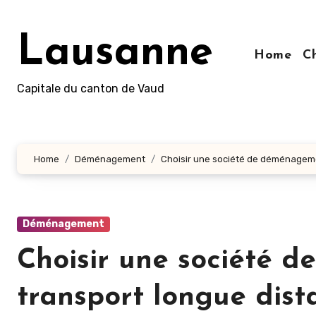
Aller
au
Lausanne
contenu
Home
C
principal
Capitale du canton de Vaud
Home
Déménagement
Choisir une société de déménageme
Déménagement
Choisir une société 
transport longue dist