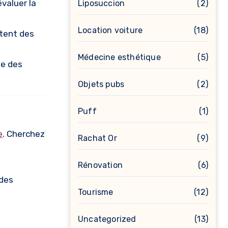
valuer la
Liposuccion
(2)
Location voiture
(18)
itent des
Médecine esthétique
(5)
ge des
Objets pubs
(2)
Puff
(1)
e
. Cherchez
Rachat Or
(9)
Rénovation
(6)
 des
Tourisme
(12)
Uncategorized
(13)