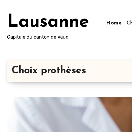
Aller
au
Lausanne
contenu
Home
C
principal
Capitale du canton de Vaud
Choix prothèses