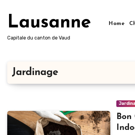
Aller
au
Lausanne
contenu
Home
C
principal
Capitale du canton de Vaud
Jardinage
Jardin
Bon 
Indo