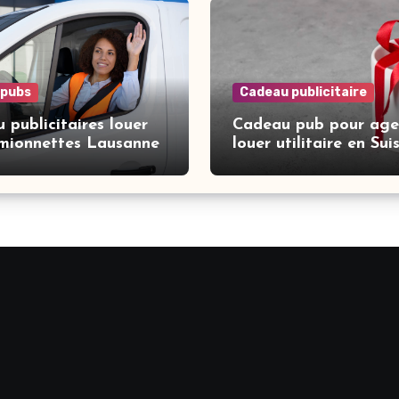
 pubs
Cadeau publicitaire
 publicitaires louer
Cadeau pub pour age
mionnettes Lausanne
louer utilitaire en Sui