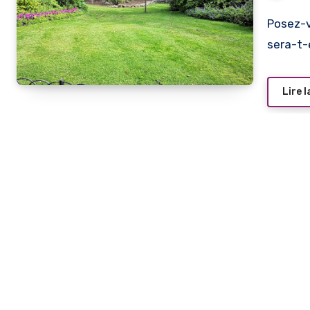
Posez-v
sera-t-
Lire l