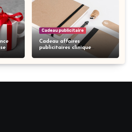
Cadeau publicitaire
nce
Cadeau affaires
sse
publicitaires clinique
esthétique sur Lausanne