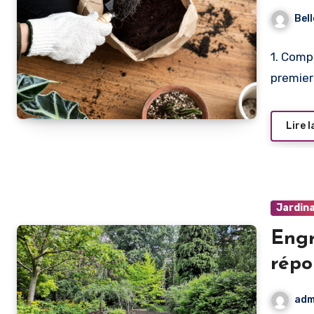
Bel
1. Comp
premier
Lire l
Jardin
Engr
répo
adm