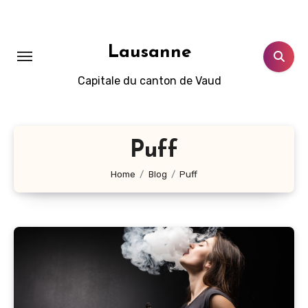
Aller
au
contenu
Lausanne
principal
Capitale du canton de Vaud
Puff
Home
Blog
Puff