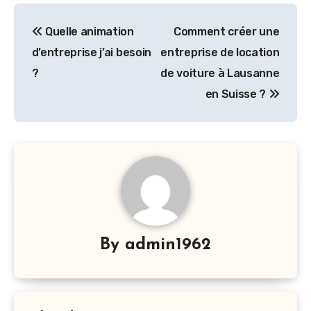
Navigation
Quelle animation
Comment créer une
de
d’entreprise j’ai besoin
entreprise de location
l’article
?
de voiture à Lausanne
en Suisse ?
By
admin1962