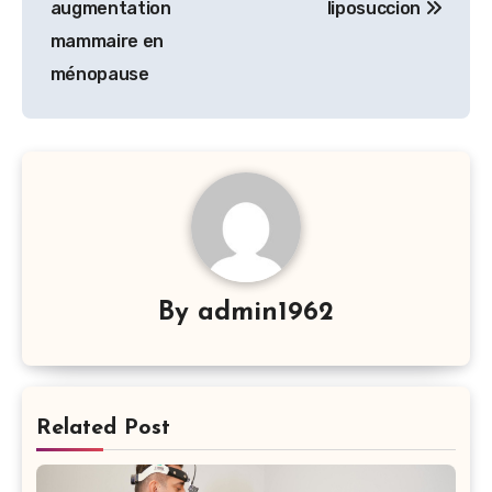
augmentation
liposuccion
l’article
mammaire en
ménopause
By
admin1962
Related Post