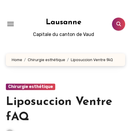
Aller
au
contenu
Lausanne
principal
Capitale du canton de Vaud
Home
Chirurgie esthétique
Liposuccion Ventre fAQ
Chirurgie esthétique
Liposuccion Ventre
fAQ